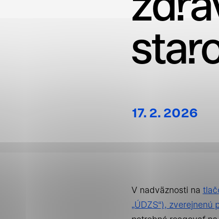
zdra
star
Jednotlivé
Nevyhnut
17. 2. 2026
Nevyhnutné súbory 
základné funkcie, a
stránky. Bez
V nadväznosti na
tlač
Štatistic
„ÚDZS“), zverejnenú 