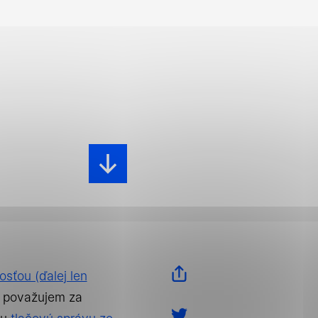
 tým, že umožňujú
blastiam webovej
sťou (ďalej len
, považujem za