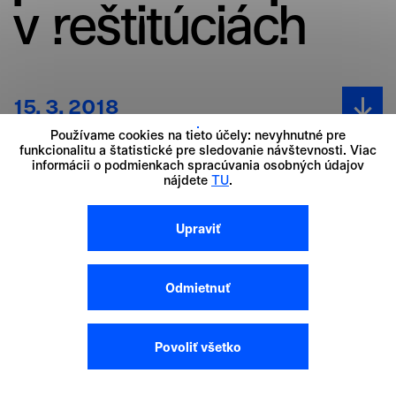
Budeme vďační, keď nám ho poskytnete a
v reštitúciách
pomôžete nám tak naše stránky a služby
zlepšovať. Svoj súhlas s používaním cookie na
našom webe môžete samozrejme kedykoľvek
zmeniť alebo odvolať kliknutím na tlačidlo Cookies
15. 3. 2018
na spodnej lište.
Používame cookies na tieto účely: nevyhnutné pre
funkcionalitu a štatistické pre sledovanie návštevnosti. Viac
informácii o podmienkach spracúvania osobných údajov
nájdete
TU
.
Jednotlivé súhlasy
Upraviť
Nevyhnutné cookies
Odmietnuť
Nevyhnutné súbory cookie pomáhajú urobiť
webové stránky uplatniteľnými tým, že
Povoliť všetko
umožňujú základné funkcie, ako je navigácia na
stránke a prístup k zabezpečeným oblastiam