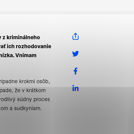
y z kriminálneho
ať ich rozhodovanie
 nízka. Vnímam
 tým, že umožňujú
rípadne krokmi osôb,
blastiam webovej
pade, že v krátkom
odlivý súdny proces
udcom a sudkyniam.