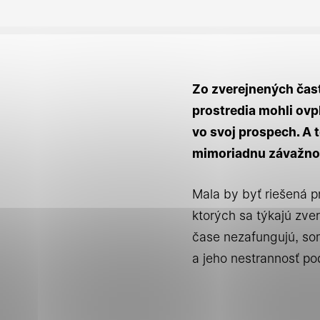
Jednotlivé
Zo zverejnených čast
prostredia mohli ovp
Nevyhnut
vo svoj prospech. A to
mimoriadnu závažnos
Nevyhnutné súbory 
Mala by byť riešená 
základné funkcie, a
ktorých sa týkajú zv
stránky. Bez
čase nezafungujú, so
a jeho nestrannosť po
Štatistic