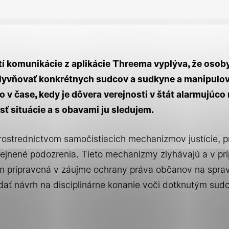
 súhlasy
í komunikácie z aplikácie Threema vyplýva, že osob
lyvňovať konkrétnych sudcov a sudkyne a manipulov
né cookies
 v čase, kedy je dôvera verejnosti v štát alarmujúco
ť situácie a s obavami ju sledujem.
cookie pomáhajú urobiť webové stránky uplatniteľnými
prostredníctvom samočistiacich mechanizmov justície, p
ko je navigácia na stránke a prístup k zabezpečeným o
erejnené podozrenia. Tieto mechanizmy zlyhávajú a v prí
 týchto súborov cookie nemôže web správne fungovať.
m pripravená v záujme ochrany práva občanov na sprav
dať návrh na disciplinárne konanie voči dotknutým s
ké cookies