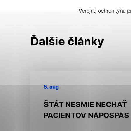
Verejná ochrankyňa p
Jednotlivé
Ďalšie články
Nevyhnut
Nevyhnutné súbory 
základné funkcie, a
5. aug
stránky. Bez
ŠTÁT NESMIE NECHAŤ
PACIENTOV NAPOSPAS
Štatistic