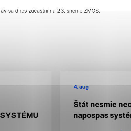
ráv sa dnes zúčastní na 23. sneme ZMOS.
 súhlasy
né cookies
cookie pomáhajú urobiť webové stránky uplatniteľnými
ko je navigácia na stránke a prístup k zabezpečeným o
4. aug
 týchto súborov cookie nemôže web správne fungovať.
Štát nesmie ne
 SYSTÉMU
napospas syst
ké cookies