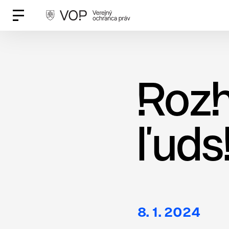
Súhlas 
Vyhľadávanie
O cookies
Rozh
Cookies sú malé súbory,
ľuds
užívateľskej skúsenosti.
Zo zákona môžeme na Vaš
bezpečnosť týchto strán
Budeme vďační, keď nám 
súhlas s používaním co
8. 1. 2024
kliknutím na tlačidlo Coo