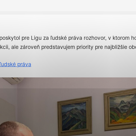
 súhlasy
oskytol pre Ligu za ľudské práva rozhovor, v ktorom h
ii, ale zároveň predstavujem priority pre najbližšie ob
né cookies
 ľudské práva
cookie pomáhajú urobiť webové stránky uplatniteľnými
ko je navigácia na stránke a prístup k zabezpečeným o
 týchto súborov cookie nemôže web správne fungovať.
ké cookies