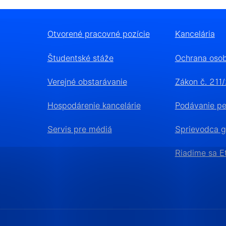
Otvorené pracovné pozície
Kancelária
 súhlasy
Študentské stáže
Ochrana oso
Verejné obstarávanie
Zákon č. 211
né cookies
Hospodárenie kancelárie
Podávanie pet
cookie pomáhajú urobiť webové stránky uplatniteľnými
Servis pre médiá
Sprievodca g
ko je navigácia na stránke a prístup k zabezpečeným o
Riadime sa E
 týchto súborov cookie nemôže web správne fungovať.
ké cookies