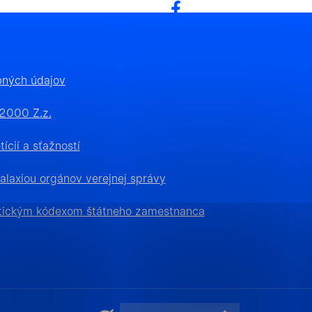
bných údajov
/2000 Z.z.
ícií a sťažností
 tým, že umožňujú
alaxiou orgánov verejnej správy
blastiam webovej
tickým kódexom štátneho zamestnanca