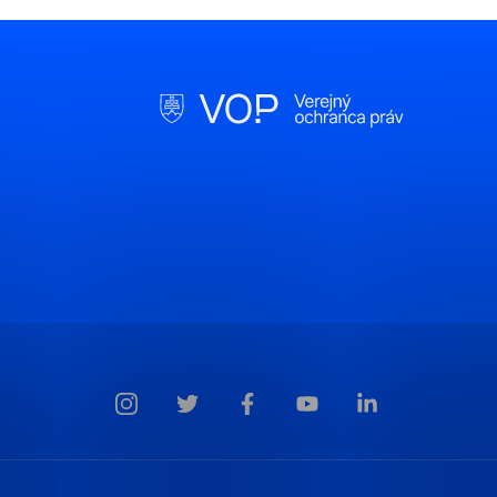
Jednotlivé
Nevyhnut
Nevyhnutné súbory 
základné funkcie, a
stránky. Bez
Štatistic