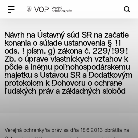
Súhlas s
používaním cookies
Vyhľadávanie
Zavrieť
Návrh na Ústavný súd SR na začatie
konania o súlade ustanovenia § 11
ods. 1 písm. g) zákona č. 229/1991
O cookies
Zb. o úprave vlastníckych vzťahov k
pôde a inému poľnohospodárskemu
majetku s Ústavou SR a Dodatkovým
Cookies sú malé súbory, ktoré sa dočasne ukladajú
protokolom k Dohovoru o ochrane
vo vašom počítači a pomáhajú nám k lepšej
ľudských práv a základných slobôd
užívateľskej skúsenosti.
Zo zákona môžeme na Vašom zariadení ukladať iba
súbory cookie, ktoré sú nevyhnutné pre prevádzku
a bezpečnosť týchto stránok. Pre všetky ostatné
typy súborov cookie potrebujeme Vaše povolenie.
Verejná ochrankyňa práv sa dňa 18.6.2013 obrátila na